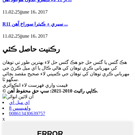
11،02،25jjune 16، 2017
R11 سيري ۾ ڪيترا سوراخ آهن ...
11،02،25jjune 16، 2017
رڪنيت حاصل ڪئي
هڪ گئس يا گئس حل جو هڪ گئس حل لاء بهترين طور تي توهان
کي مهرباني ڪري توهان کي هاڻي ڪال يا اي ميل ڪرڻ جي
مهرباني ڪري توهان کي توهان جي ڪمپني لاء صحيح مقصد بچائي
سگهو ٿا.
قيمت واري فهرست لاء انڪوائري
© ڪاپي رائيٽ 2010-2021: سڀ حق محفوظ آهن.
اي ميل اي
ولفيسس 8
008613430639757
x