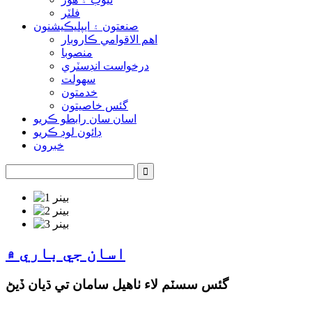
فلٽر
صنعتون ۽ ايپليڪيشنون
اهم الاقوامي ڪاروبار
منصوبا
درخواست انڊسٽري
سهولت
خدمتون
گئس خاصيتون
اسان سان رابطو ڪريو
ڊائون لوڊ ڪريو
خبرون
اسان جي باري ۾
گئس سسٽم لاء ٺاهيل سامان تي ڌيان ڏيڻ