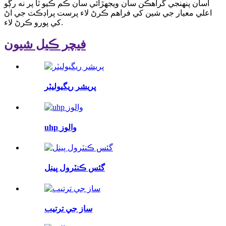
اسان پنهنجي گراهڪن سان ويجهڙائي سان ڪم ڪيو ٿا پر نه رڳو
اعلي معيار جي شين کي فراهم ڪرڻ لاء پرست پراڊڪٽ جي اڻ
کي پورو ڪرڻ لاء.
فيچر ڪيل شيون
پريشر ريگيوليٽر
uhp والوز
گئس ڪنٽرول پينل
ساز جي ترتيب