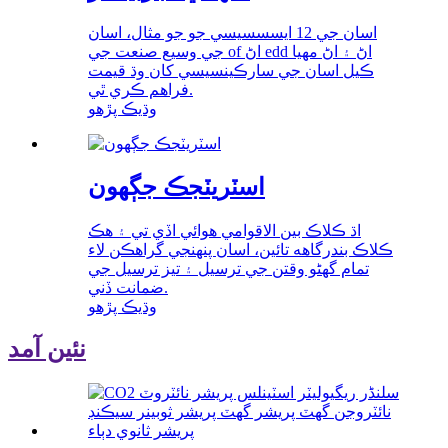
اسان جي 12 ايسسسيسي جو جو مثال، اسان
جي وسيع صنعت جي of اڻ edd اڻ ۽ اڻ مهيا
ڪيل اسان جي سارڪينسيسي کان وڌ قيمت
فراهم ڪري ٿي.
وڌيڪ پڙهو
اسٽريٽجڪ جڳھون
اڌ ڪلاڪ بين الاقوامي هوائي اڏي تي ۽ هڪ
ڪلاڪ بندرگاهه تائين، اسان پنهنجي گراهڪن لاء
تمام گهڻو وقتن جي ترسيل ۽ تيز ترسيل جي
ضمانت ڏني.
وڌيڪ پڙهو
نئين آمد