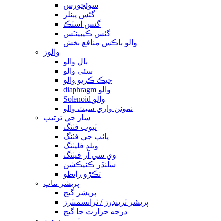
سوئچورس
گئس پينلز
گئس اسٽڪ
گئس ڪيبينٽس
والو باڪس منافع بخش
والوز
بال والو
سئي والو
چيڪ ڪريو والو
diaphragm والو
Solenoid والو
نمونن واري سيٽ والو
ساز جي ترتيب
ٽيوب فٽنگ
پائپ جي فٽنگ
ويلڊ فليٽنگ
وي سي آر فيٽنگ
سلنڈر ڪنيڪشن
تڪڙو رابطو
پريشر ماپ
پريشر گيج
پريشر ٽرينڊرز / ٽرانسميٽرز
درجه حرارت جا گيج
ٽيوب ۽ هوز