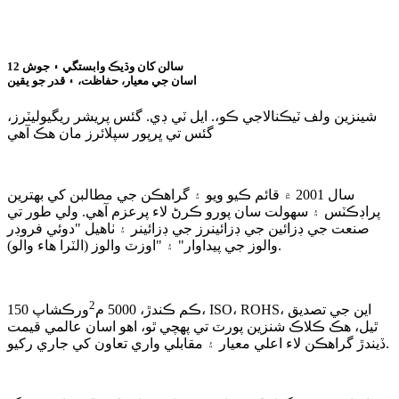
12 سالن کان وڌيڪ وابستگي ۽ جوش
اسان جي معيار، حفاظت، ۽ قدر جو يقين
شينزين ولف ٽيڪنالاجي ڪو،. ايل ٽي ڊي. گئس پريشر ريگيوليٽرز،
گئس تي ڀرپور سپلائرز مان هڪ آهي
سال 2001 ۾ قائم ڪيو ويو ۽ گراهڪن جي مطالبن کي بهترين
پراڊڪٽس ۽ سهولت سان پورو ڪرڻ لاء پرعزم آهي. ولي طور تي
صنعت جي ڊزائين جي ڊزائينرز جي ڊزائينر ۽ ٺاهيل "دوئي فروڊر
والوز جي پيداوار" ۽ "اوزٽ والوز (الٽرا هاء والو).
2
150 ڪم ڪندڙ، 5000 م
ورڪشاپ، ISO، ROHS، اين جي تصديق
ٿيل، هڪ ڪلاڪ شنزين پورٽ تي پهچي ٿو، اهو اسان عالمي قيمت
ڏيندڙ گراهڪن لاء اعلي معيار ۽ مقابلي واري تعاون کي جاري رکيو.