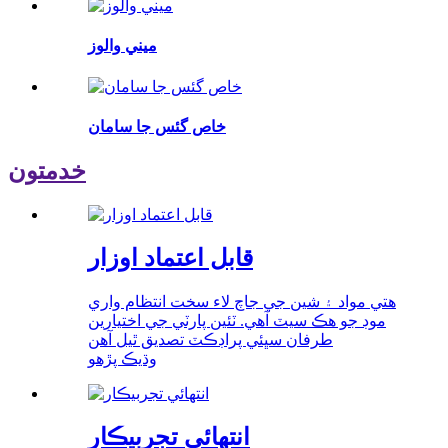
ميني والوز
خاص گئس جا سامان
خدمتون
قابل اعتماد اوزار
هتي مواد ۽ شين جي جاچ لاء سخت انتظام واري
موڊ جو هڪ سيٽ آهي. ٽئين پارٽي جي اختيارين
طرفان سڀئي پراڊڪٽ تصديق ٿيل آهن
وڌيڪ پڙهو
انتهائي تجربيڪار