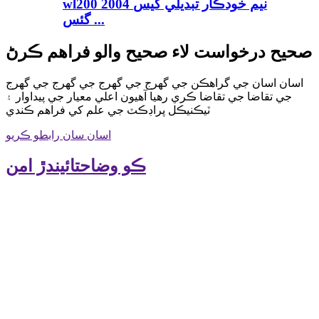
wl200 2004 نيم خودڪار تبديلي گيس
گئس ...
صحيح درخواست لاء صحيح والو فراهم ڪرڻ
اسان اسان جي گراهڪن جي گهرج جي گهرج جي گهرج جي گهرج
جي تقاضا جي تقاضا ڪري رهيا آهيون اعلي معيار جي پيداوار ۽
ٽيڪنيڪل پراڊڪٽ جي علم کي فراهم ڪندي
اسان سان رابطو ڪريو
ڪو وضاحتائيندڙ امن