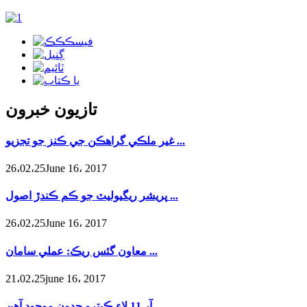
تازيون خبرون
غير ملڪي گراهڪن جي ڪنز جو تجزيو ...
26،02،25June 16، 2017
پريشر ريگيوليٽ جو ڪم ڪندڙ اصول ...
26،02،25June 16، 2017
معاون گئس ريڪ: عملي سامان ...
21،02،25june 16، 2017
آر 11 لاء ڪيترو حدون موجود آهن ...