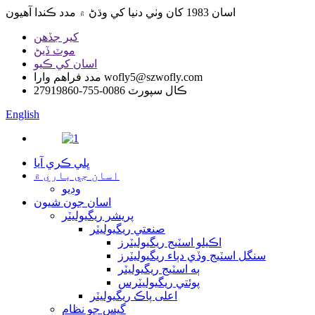
اسان 1983 کان وٺي دنيا کي وڌڻ ۾ مدد ڪندا آهيون
کير جڏهن
موٽ ڏيڻ
اسان کي ڪيو
wofly5@szwofly.com
مدد فراهم وارا
ڪال سپورٽ
0086-755-27919860
English
ڀلي ڪري آيا
اسان جي باري ۾
وڊيو
اسان جون شيون
پريشر ريگيوليٽر
صنعتي ريگيوليٽر
اڪيلو اسٽيج ريگيوليٽرز
سنگل اسٽيج وڏي دٻاء ريگيوليٽرز
ٻه اسٽيج ريگيوليٽر
پوئتي ريگيوليٽرس
اعلى پاڪ ريگيوليٽر
گيس جو نظام