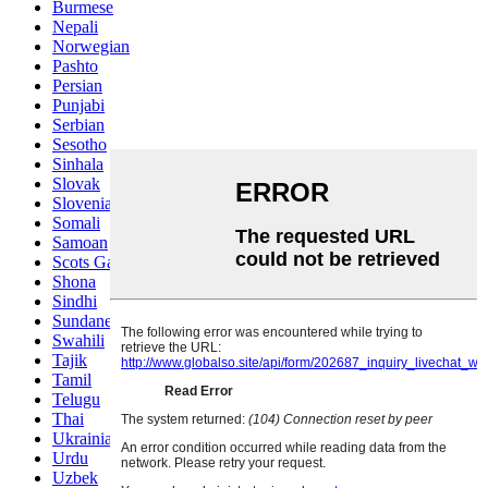
Burmese
Nepali
Norwegian
Pashto
Persian
Punjabi
Serbian
Sesotho
Sinhala
Slovak
Slovenian
Somali
Samoan
Scots Gaelic
Shona
Sindhi
Sundanese
Swahili
Tajik
Tamil
Telugu
Thai
Ukrainian
Urdu
Uzbek