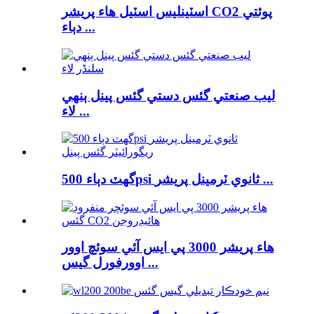
اسٽينلیس اسٽيل هاء پريشر CO2 پوئتي
دٻاء ...
ليب صنعتي گئس دستي گئس پينل ٻنهي
لاء ...
گهٽ دٻاء 500psi ثانوي ٽرمينل پريشر ...
هاء پريشر 3000 پي ايس آئي سوئچ اوور
اوورفورل گيس ...