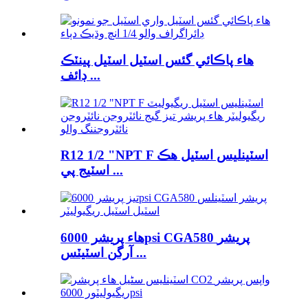
هاء پاڪائي گئس اسٽيل اسٽيل پينٽڪ
ڊائف ...
R12 1/2 "NPT F اسٽينلیس اسٽيل هڪ
اسٽيج پي ...
هاء پريشر 6000psi CGA580 پريشر
آرگن اسٽيٽس ...