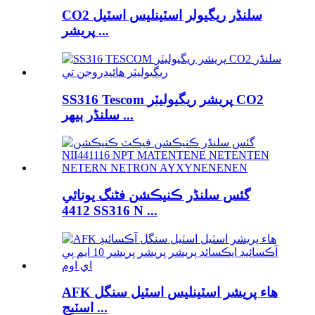
CO2 سلنڈر ريگيولر اسٽينلیس اسٽيل
پريشر ...
SS316 Tescom پريشر ريگيوليٽر CO2
سلنڈر ٻيهر ...
گئس سلنڈر ڪنيڪشن فٹنگ يونائي
4412 SS316 N ...
AFK هاء پريشر اسٽينلیس اسٽيل سنگل
اسٽيج ...